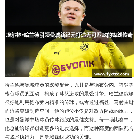
哈兰德与曼城球员的默契配合，尤其是与德布劳内、福登等
核心球员的互动，构成了球队进攻的最强引擎。哈兰德能够
很好地利用德布劳内精准的传球，或者通过福登、马赫雷斯
的边路突破制造空间。他的跑位不仅是对敌方防线的压力，
也是对曼城中场球员传球路线的最佳支持。每一场比赛中，
他总能给球员创造更多的进攻选择，而这种高度的团队配合
与战术执行力，是曼城锋线成功的关键。