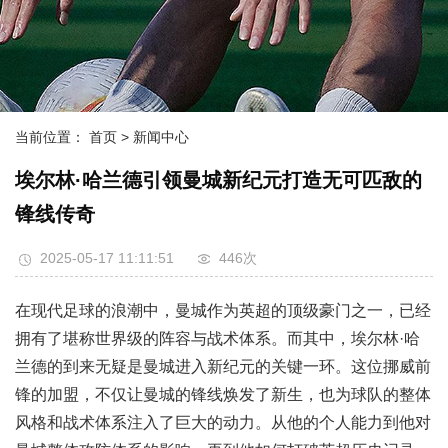
当前位置：
首页
> 新闻中心
埃尔林·哈兰德引领曼城新纪元打造无可匹敌的
锋线传奇
2025-05-17 11:11:51
446次
在现代足球的浪潮中，曼城作为英超的顶级豪门之一，已经
拥有了堪称世界级的阵容与战术体系。而其中，埃尔林·哈
兰德的到来无疑是曼城进入新纪元的关键一环。这位挪威前
锋的加盟，不仅让曼城的锋线焕发了新生，也为球队的整体
风格和战术体系注入了巨大的动力。从他的个人能力到他对