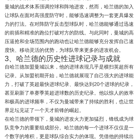
曼城的战术体系强调控球和阵地进攻，然而，哈兰德的加入
让球队在面对高强度防守时，能够迅速调整为一套更具爆发
力的打法。在对阵防守反击型球队时，哈兰德能够通过迅速
的前插和精准的跑位打破对方的防线。与此同时，曼城的高
压逼抢和全场范围内的跑动也让哈兰德能够充分发挥自己速
度快、移动灵活的优势，为球队带来更多的进攻机会。
3、哈兰德的历史性进球记录与成就
自哈兰德加盟曼城以来，他的进球表现几乎是横扫英超所有
记录。从加盟初期开始，哈兰德就展现了自己强大的进球能
力，打破了英超最快进球纪录、最快达到20个进球的纪录，
甚至刷新了单赛季英超进球数的历史纪录。他以惊人的效率
和极高的进球频率，不仅为曼城带来了持续的胜利，也让世
界足坛见证了一个天才前锋的崛起。
在哈兰德的带领下，曼城的进攻火力更加猛烈，锋线成为球
队竞争力的重要组成部分。哈兰德的每一个进球不仅仅是一
个数字的堆积，更是球队综合实力的体现。凭借他的持续出