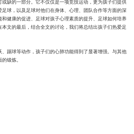
可或缺的一部分。它不仅仅是一项竞技运动，更为孩子们提供
爱足球，以及足球对他们在身体、心理、团队合作等方面的深
能和健康的促进、足球对孩子心理素质的提升、足球如何培养
在本文的最后，结合全文的讨论，我们将总结出孩子们热爱足
跃、踢球等动作，孩子们的心肺功能得到了显著增强。与其他
面的锻炼。