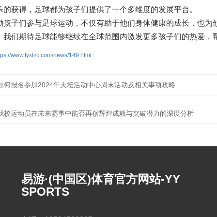
乐的获得，足球都为孩子们提供了一个多维度的发展平台。
励孩子们参与足球运动，不仅有助于他们身体健康的成长，也为
，我们期待足球能够继续在全球范围内激发更多孩子们的热爱，
tps://www.fyxtzc.com/news/149.html
如何报名参加2024年天坛活动中心周末活动及相关事项攻略
我校运动员在未来赛事中能否再创辉煌成就与突破潜力的深度分析
易游·(中国区)体育官方网站-YY
SPORTS