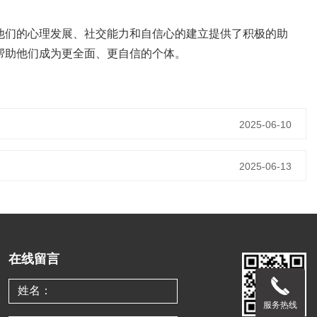
他们的心理发展、社交能力和自信心的建立提供了积极的助
帮助他们成为更全面、更自信的个体。
2025-06-10
2025-06-13
在线留言
服务热线