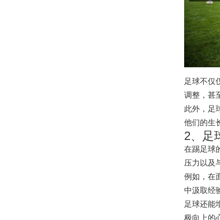
足球不仅
调整，甚
此外，足
他们的生
2、足
在踢足球
压力以及
例如，在
中汲取经
足球还能
极向上的