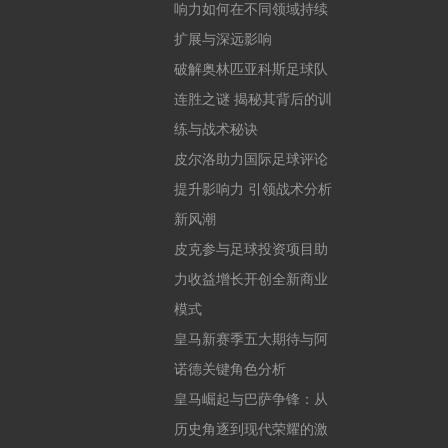
响力如何在不同领域持续
扩展与深远影响
破解奥林匹亚科斯足球队
连胜之谜 揭秘其背后的训
练与战术秘诀
皮尔洛助力国际足球评论
提升影响力 引领战术分析
新风潮
皮克参与足球投资项目助
力收益增长开创全新商业
模式
皇马新赛季五大期待与阿
诺德关键角色分析
皇马崛起与巴萨争锋：从
历史角逐到现代荣耀的激