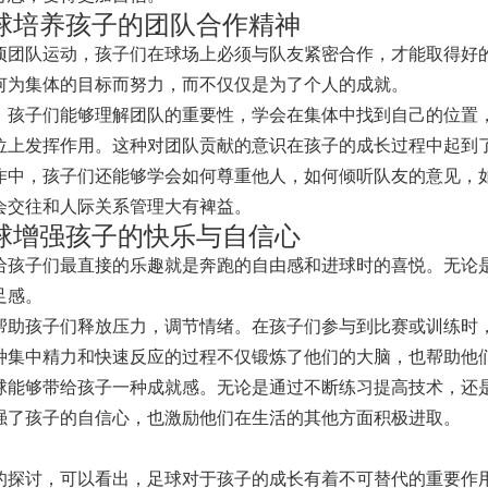
球培养孩子的团队合作精神
项团队运动，孩子们在球场上必须与队友紧密合作，才能取得好
何为集体的目标而努力，而不仅仅是为了个人的成就。
，孩子们能够理解团队的重要性，学会在集体中找到自己的位置
位上发挥作用。这种对团队贡献的意识在孩子的成长过程中起到
作中，孩子们还能够学会如何尊重他人，如何倾听队友的意见，
会交往和人际关系管理大有裨益。
球增强孩子的快乐与自信心
给孩子们最直接的乐趣就是奔跑的自由感和进球时的喜悦。无论
足感。
帮助孩子们释放压力，调节情绪。在孩子们参与到比赛或训练时
种集中精力和快速反应的过程不仅锻炼了他们的大脑，也帮助他
球能够带给孩子一种成就感。无论是通过不断练习提高技术，还
强了孩子的自信心，也激励他们在生活的其他方面积极进取。
的探讨，可以看出，足球对于孩子的成长有着不可替代的重要作