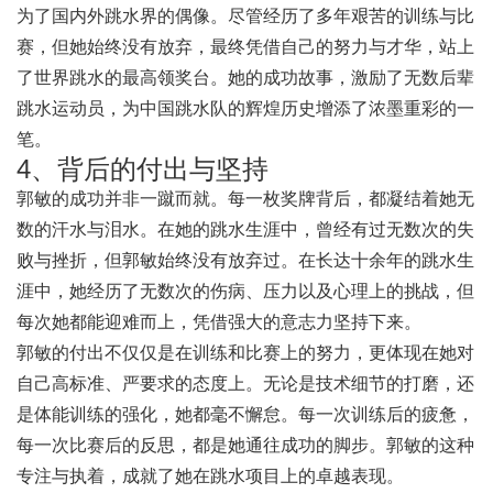
为了国内外跳水界的偶像。尽管经历了多年艰苦的训练与比
赛，但她始终没有放弃，最终凭借自己的努力与才华，站上
了世界跳水的最高领奖台。她的成功故事，激励了无数后辈
跳水运动员，为中国跳水队的辉煌历史增添了浓墨重彩的一
笔。
4、背后的付出与坚持
郭敏的成功并非一蹴而就。每一枚奖牌背后，都凝结着她无
数的汗水与泪水。在她的跳水生涯中，曾经有过无数次的失
败与挫折，但郭敏始终没有放弃过。在长达十余年的跳水生
涯中，她经历了无数次的伤病、压力以及心理上的挑战，但
每次她都能迎难而上，凭借强大的意志力坚持下来。
郭敏的付出不仅仅是在训练和比赛上的努力，更体现在她对
自己高标准、严要求的态度上。无论是技术细节的打磨，还
是体能训练的强化，她都毫不懈怠。每一次训练后的疲惫，
每一次比赛后的反思，都是她通往成功的脚步。郭敏的这种
专注与执着，成就了她在跳水项目上的卓越表现。