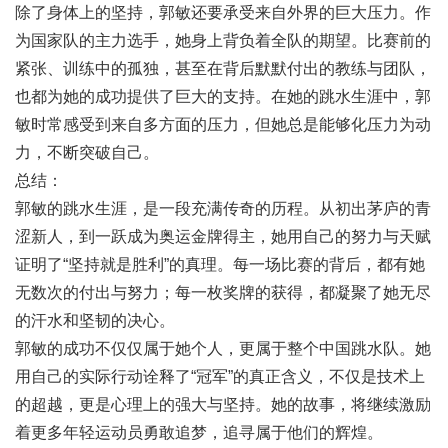
除了身体上的坚持，郭敏还要承受来自外界的巨大压力。作
为国家队的主力选手，她身上背负着全队的期望。比赛前的
紧张、训练中的孤独，甚至在背后默默付出的教练与团队，
也都为她的成功提供了巨大的支持。在她的跳水生涯中，郭
敏时常感受到来自多方面的压力，但她总是能够化压力为动
力，不断突破自己。
总结：
郭敏的跳水生涯，是一段充满传奇的历程。从初出茅庐的青
涩新人，到一跃成为奥运金牌得主，她用自己的努力与天赋
证明了“坚持就是胜利”的真理。每一场比赛的背后，都有她
无数次的付出与努力；每一枚奖牌的获得，都凝聚了她无尽
的汗水和坚韧的决心。
郭敏的成功不仅仅属于她个人，更属于整个中国跳水队。她
用自己的实际行动诠释了“冠军”的真正含义，不仅是技术上
的超越，更是心理上的强大与坚持。她的故事，将继续激励
着更多年轻运动员勇敢追梦，追寻属于他们的辉煌。