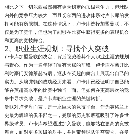
相比之下，切尔西虽然拥有更为稳定的顶级竞争力，但球队
内外的竞争压力较大，而且切尔西的进攻体系对卢卡库的发
挥可能有所限制。在这种情况下，卢卡库选择加盟曼联，不
仅是为了竞争，但也为了能够在比赛中获得更多的表现机会
和更高的竞技舞台。
2、职业生涯规划：寻找个人突破
卢卡库加盟曼联的决定，背后隐藏着其个人职业生涯的规划
与野心。作为一名年轻而富有天赋的前锋，卢卡库在离开比
利时豪门安德莱赫特后，逐步在英超的舞台上展现出自己的
实力。从埃弗顿的成功经历来看，卢卡库已经证明了自己能
够在英超高水平的比赛中独当一面。但如何在更高层次的竞
争中寻求突破，是卢卡库职业生涯的关键转折。
曼联对卢卡库而言，是一座巨大的竞技平台。作为英格兰历
史最为辉煌的俱乐部之一，曼联的历史和底蕴吸引了许多世
界级球员。卢卡库希望通过加入曼联，能够站在更高的竞技
舞台，面对更多顶级的对手，并且带领球队争夺荣誉。在曼