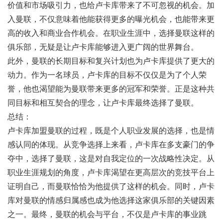
价值和市场吸引力，也给卢卡库带来了不可忽视的机会。加
入曼联，不仅意味着他能获得更多的曝光机会，也能带来更
高的收入和商业合作机会。在职业生涯中，选择曼联这样的
俱乐部，无疑是让卢卡库能够进入更广阔的世界舞台。
此外，曼联的长期目标和复兴计划也为卢卡库提供了更大的
动力。作为一名球员，卢卡库的目标不仅仅是为了个人荣
誉，他也渴望能为曼联带来更多的冠军和荣誉。正是这种共
同目标和相互契合的理念，让卢卡库最终选择了曼联。
总结：
卢卡库加盟曼联的过程，既是个人职业发展的选择，也是情
感认同的体现。从竞争选择上来看，卢卡库在多支豪门的争
夺中，选择了曼联，这是对自我定位的一次战略性决定。从
职业生涯规划的角度，卢卡库渴望在更高层次的竞技平台上
证明自己，而曼联恰恰为他提供了这样的机会。同时，卢卡
库对曼联的情感归属感也成为他选择这家俱乐部的关键因素
之一。最终，曼联的机会与平台，不仅是卢卡库的事业跳