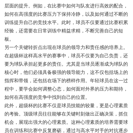
层面的提升。例如，在比赛中如何与队友进行高效的配合，
如何在高强度的比赛压力下保持冷静，以及如何通过不断的
训练提升自己的竞技水平。此时，球员不仅要通过比赛积累
经验，还需要在日常训练中精益求精，不断完善自己的短
板。
另一个关键转折点出现在球员的领导力和责任感的培养上。
在超级杯这样高水平的赛事中，球员不仅要为自己负责，还
要为球队承担起更多的责任。尤其是当球员逐渐成为球队的
核心时，他们必须具备极强的领导能力，这不仅包括场上的
指挥和带领，还包括在场下的榜样作用。年轻球员在这一过
程中，要学会如何调整心态，如何面对外界的压力和期待，
如何在高强度的竞争中找到自己的位置。
此外，超级杯的比赛不仅是球员技能的较量，更是心理素质
的考验。顶级球员往往能够在关键时刻做出正确决策，抓住
机会，展现出强大的心理素质。这种心理素质的培养需要球
员在训练和比赛中反复磨砺，通过与高水平对手的对抗逐步