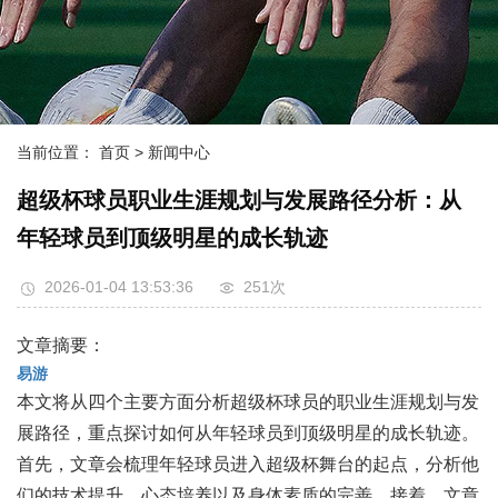
当前位置：
首页
> 新闻中心
超级杯球员职业生涯规划与发展路径分析：从
年轻球员到顶级明星的成长轨迹
2026-01-04 13:53:36
251次
文章摘要：
易游
本文将从四个主要方面分析超级杯球员的职业生涯规划与发
展路径，重点探讨如何从年轻球员到顶级明星的成长轨迹。
首先，文章会梳理年轻球员进入超级杯舞台的起点，分析他
们的技术提升、心态培养以及身体素质的完善。接着，文章