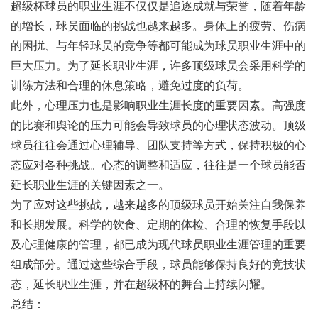
超级杯球员的职业生涯不仅仅是追逐成就与荣誉，随着年龄
的增长，球员面临的挑战也越来越多。身体上的疲劳、伤病
的困扰、与年轻球员的竞争等都可能成为球员职业生涯中的
巨大压力。为了延长职业生涯，许多顶级球员会采用科学的
训练方法和合理的休息策略，避免过度的负荷。
此外，心理压力也是影响职业生涯长度的重要因素。高强度
的比赛和舆论的压力可能会导致球员的心理状态波动。顶级
球员往往会通过心理辅导、团队支持等方式，保持积极的心
态应对各种挑战。心态的调整和适应，往往是一个球员能否
延长职业生涯的关键因素之一。
为了应对这些挑战，越来越多的顶级球员开始关注自我保养
和长期发展。科学的饮食、定期的体检、合理的恢复手段以
及心理健康的管理，都已成为现代球员职业生涯管理的重要
组成部分。通过这些综合手段，球员能够保持良好的竞技状
态，延长职业生涯，并在超级杯的舞台上持续闪耀。
总结：