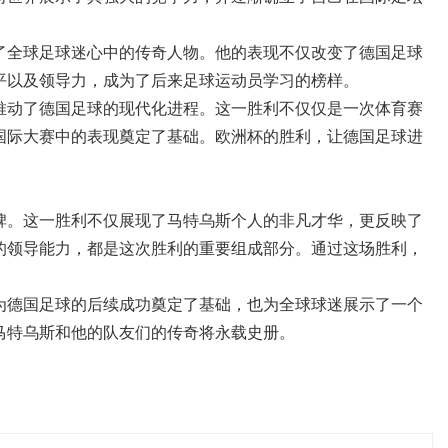
了全球足球迷心中的传奇人物。他的表现不仅改变了德国足球
平以及领导力，成为了后来足球运动员学习的榜样。
推动了德国足球的现代化进程。这一胜利不仅仅是一次体育赛
国际大赛中的表现奠定了基础。欧洲杯的胜利，让德国足球进
碑。这一胜利不仅展现了马特乌斯个人的非凡才华，更反映了
的领导能力，都是这次胜利的重要组成部分。通过这场胜利，
为德国足球的后续成功奠定了基础，也为全球球迷展示了一个
马特乌斯和他的队友们的传奇将永载史册。