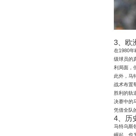
3、欧
在198
级球员的
利局面，
此外，马
战术布置
胜利的轨
决赛中的
凭借全队
4、历
马特乌斯
崛起，也