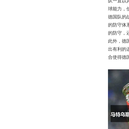
队一直以
球能力，
德国队的
的防守体
的防守，
此外，德
出有利的
合使得德