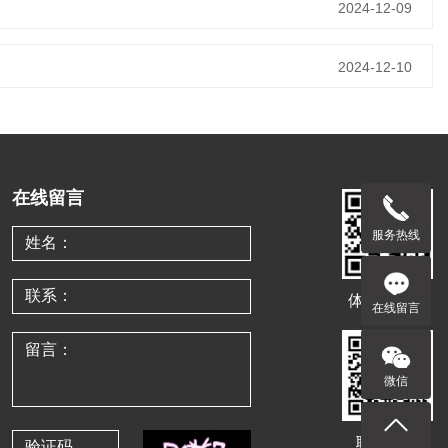
2024-12-09
2024-12-10
在线留言
服务热线
体验移动端
在线留言
微信
联系客服