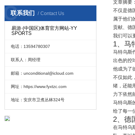
文章摘要
C
不仅是德
联系我们
Contact Us
属于他们
贡献、德
易游·(中国区)体育官方网站-YY
SPORTS
我们可以
1、马
电话：13594780307
马特乌斯
联系人：周经理
出色的控
他成为了
邮箱：unconditional@icloud.com
不仅如此
绪，还能
网址：https://www.fyxtzc.com
力下依然
地址：安庆市卫煮丛林324号
马特乌斯
给了每一
2、德
在马特乌