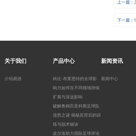
上一篇：
下一篇：
关于我们
产品中心
新闻资讯
介绍易游
科比·布莱恩特的全球影
新闻中心
响力如何在不同领域持续
扩展与深远影响
破解奥林匹亚科斯足球队
连胜之谜 揭秘其背后的训
练与战术秘诀
皮尔洛助力国际足球评论