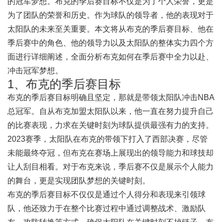
的冠军梦想。布克的季后赛目标不仅是为了个人荣誉，更是
为了团队的荣誉和历史。作为球队的领导者，他的表现对于
太阳队的未来至关重要。本文将从布克的季后赛目标、他在
季后赛中的角色、他的领导力以及太阳队的整体实力四个方
面进行详细阐述，全面分析布克如何在季后赛中全力以赴、
冲击冠军梦想。
1、布克的季后赛目标
布克的季后赛目标明确且坚定，那就是带领太阳队冲击NBA
总冠军。自从布克加盟太阳队以来，他一直在努力提升自己
的比赛表现，力求在关键时刻为球队提供最强有力的支持。
2023赛季，太阳队在布克的带领下打入了西部决赛，尽管
未能最终夺冠，但布克在赛场上展现出的领导能力和球技却
让人刮目相看。对于布克来说，季后赛不仅是展示个人能力
的舞台，更是实现团队梦想的关键时刻。
布克的季后赛目标不仅仅是通过个人得分和表现来引领球
队，他还致力于在整个比赛过程中通过调整战术、激励队