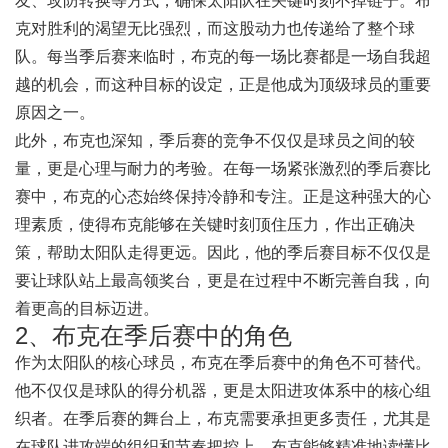
友、攻防转换等方式，确保太阳队在关键时刻不掉链子。布
克对胜利的渴望无比强烈，而这股动力也传递给了整个球
队。每当季后赛来临时，布克的每一场比赛都是一场自我超
越的机会，而这种目标的设定，正是他成为顶级球员的重要
原因之一。
此外，布克也深知，季后赛的竞争不仅仅是球员之间的较
量，更是心理与耐力的考验。在每一场紧张激烈的季后赛比
赛中，布克的心态始终保持冷静和专注。正是这种强大的心
理素质，使得布克能够在关键时刻顶住压力，作出正确决
策，帮助太阳队走得更远。因此，他的季后赛目标不仅仅是
要让球队站上最高领奖台，更是在过程中不断完善自我，向
着更高的目标迈进。
2、布克在季后赛中的角色
作为太阳队的核心球员，布克在季后赛中的角色不可替代。
他不仅仅是球队的得分机器，更是太阳进攻体系中的核心组
织者。在季后赛的舞台上，布克需要承担更多责任，尤其是
在球队进攻端的组织和节奏把控上。布克能够精准地读懂比