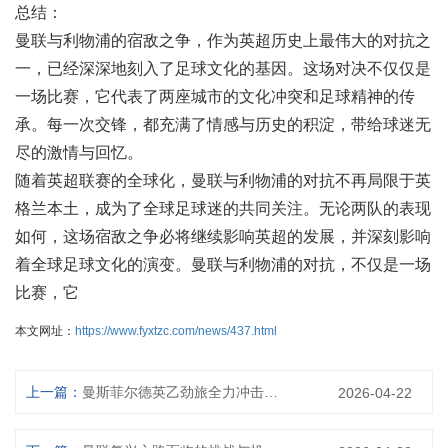
总结：
曼联与利物浦的宿敌之争，作为英超历史上最伟大的对抗之
一，已经深深地刻入了足球文化的基因。这场对决不仅仅是
一场比赛，它代表了两座城市的文化冲突和足球精神的传
承。每一次交锋，都充满了情感与历史的积淀，带给球迷无
尽的激情与回忆。
随着英超联赛的全球化，曼联与利物浦的对抗不再局限于英
格兰本土，成为了全球足球迷的共同关注。无论两队的表现
如何，这场宿敌之争必将继续影响英超的发展，并深刻影响
着全球足球文化的演变。曼联与利物浦的对抗，不仅是一场
比赛，它
本文网址：
https://www.fyxtzc.com/news/437.html
上一篇：
曼斯菲尔德英乙劲旅全力冲击升级目标球队实力分析与未来前景展望
2026-04-22