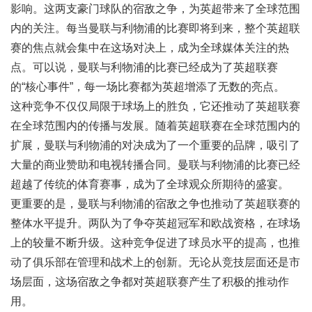
影响。这两支豪门球队的宿敌之争，为英超带来了全球范围
内的关注。每当曼联与利物浦的比赛即将到来，整个英超联
赛的焦点就会集中在这场对决上，成为全球媒体关注的热
点。可以说，曼联与利物浦的比赛已经成为了英超联赛
的“核心事件”，每一场比赛都为英超增添了无数的亮点。
这种竞争不仅仅局限于球场上的胜负，它还推动了英超联赛
在全球范围内的传播与发展。随着英超联赛在全球范围内的
扩展，曼联与利物浦的对决成为了一个重要的品牌，吸引了
大量的商业赞助和电视转播合同。曼联与利物浦的比赛已经
超越了传统的体育赛事，成为了全球观众所期待的盛宴。
更重要的是，曼联与利物浦的宿敌之争也推动了英超联赛的
整体水平提升。两队为了争夺英超冠军和欧战资格，在球场
上的较量不断升级。这种竞争促进了球员水平的提高，也推
动了俱乐部在管理和战术上的创新。无论从竞技层面还是市
场层面，这场宿敌之争都对英超联赛产生了积极的推动作
用。