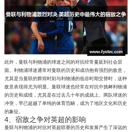
此外，曼联与利物浦的球迷之间的对抗经常蔓延到社会层
面。利物浦球迷通常对曼联的历史和成功抱有强烈的敌意，
尤其是当曼联的辉煌时刻与利物浦的低谷时期交替时，这种
敌意表现得尤为明显。曼联球迷也经常在对抗中挑衅利物浦
的历史和成绩，尤其是在过去几十年的成就上。两队球迷的
冲突，早已超越了单纯的体育范畴，成为了地区文化和历史
的象征。
4、宿敌之争对英超的影响
曼联与利物浦的对抗对英超联赛的历史和发展产生了深远的