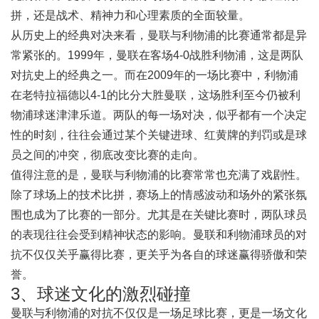
拼，还是战术、精神力和心理素质的全面较量。
从历史上的经典对决来看，曼联与利物浦的比赛通常都是异
常紧张的。1999年，曼联在客场4-0战胜利物浦，这是两队
对抗史上的经典之一。而在2009年的一场比赛中，利物浦
在老特拉福德以4-1的比分大胜曼联，这场胜利至今仍被利
物浦球迷津津乐道。两队的每一场对决，似乎都有一个决定
性的时刻，往往会通过某个关键进球、红黄牌的判罚或是球
员之间的冲突，彻底改变比赛的走向。
值得注意的是，曼联与利物浦的比赛常常也充满了戏剧性。
除了球场上的技术比拼，赛场上的情感波动和场外的紧张氛
围也成为了比赛的一部分。尤其是在关键比赛时，两队球员
的表现往往会受到精神状态的影响。曼联和利物浦球员的对
抗不仅仅关乎赢得比赛，更关乎为各自的球迷赢得骄傲和荣
誉。
3、球迷文化的激烈碰撞
曼联与利物浦的对抗不仅仅是一场足球比赛，更是一场文化