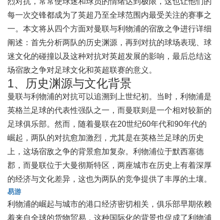
烈对抗，常常使球迷和球员的情绪达到极限，这也让他们的
每一次交锋都成为了英超乃至全球范围内最受关注的赛事之
一。本文将从四个方面对曼联与利物浦的宿敌之争进行详细
阐述：首先分析两队的历史渊源，再到对抗的球场表现、球
迷文化的碰撞以及这种对抗对英超发展的影响，最后总结这
场宿敌之争对足球文化和英超联赛的意义。
1、历史渊源与文化背景
曼联与利物浦的对抗可以追溯到上世纪初。当时，利物浦是
英格兰足球的代表性强队之一，而曼联则是一个相对较新的
足球俱乐部。然而，随着曼联在20世纪60年代和90年代的
崛起，两队的对抗愈加激烈，尤其是在英格兰足球的历史
上，这场宿敌之争的背景愈加复杂。利物浦位于默西塞德
郡，而曼联位于大曼彻斯特区，两座城市在历史上有着深厚
的经济与文化差异，这也为两队的竞争提供了丰厚的土壤。
易游
利物浦的崛起与城市的港口经济密切相关，俱乐部早期依赖
着来自全球的货物贸易，这种国际化的背景也促成了利物浦