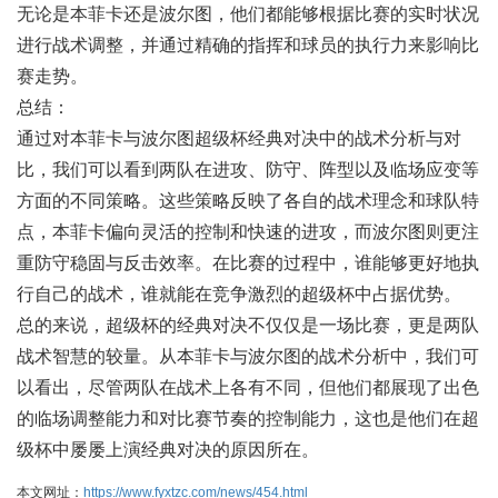
无论是本菲卡还是波尔图，他们都能够根据比赛的实时状况
进行战术调整，并通过精确的指挥和球员的执行力来影响比
赛走势。
总结：
通过对本菲卡与波尔图超级杯经典对决中的战术分析与对
比，我们可以看到两队在进攻、防守、阵型以及临场应变等
方面的不同策略。这些策略反映了各自的战术理念和球队特
点，本菲卡偏向灵活的控制和快速的进攻，而波尔图则更注
重防守稳固与反击效率。在比赛的过程中，谁能够更好地执
行自己的战术，谁就能在竞争激烈的超级杯中占据优势。
总的来说，超级杯的经典对决不仅仅是一场比赛，更是两队
战术智慧的较量。从本菲卡与波尔图的战术分析中，我们可
以看出，尽管两队在战术上各有不同，但他们都展现了出色
的临场调整能力和对比赛节奏的控制能力，这也是他们在超
级杯中屡屡上演经典对决的原因所在。
本文网址：
https://www.fyxtzc.com/news/454.html