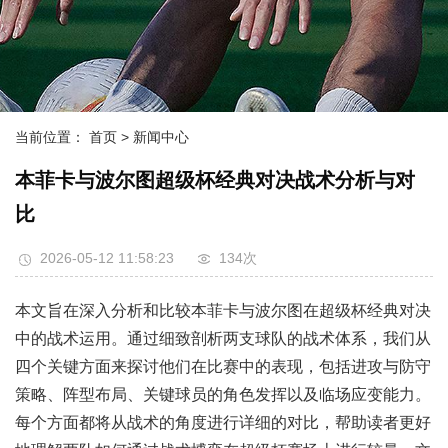
当前位置：
首页
> 新闻中心
本菲卡与波尔图超级杯经典对决战术分析与对
比
2026-05-12 11:58:23
134次
本文旨在深入分析和比较本菲卡与波尔图在超级杯经典对决
中的战术运用。通过细致剖析两支球队的战术体系，我们从
四个关键方面来探讨他们在比赛中的表现，包括进攻与防守
策略、阵型布局、关键球员的角色发挥以及临场应变能力。
每个方面都将从战术的角度进行详细的对比，帮助读者更好