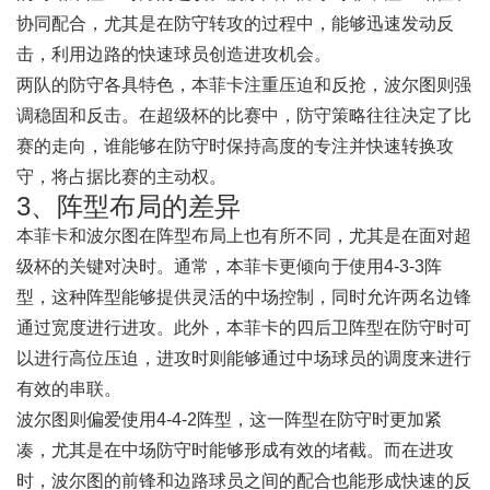
协同配合，尤其是在防守转攻的过程中，能够迅速发动反
击，利用边路的快速球员创造进攻机会。
两队的防守各具特色，本菲卡注重压迫和反抢，波尔图则强
调稳固和反击。在超级杯的比赛中，防守策略往往决定了比
赛的走向，谁能够在防守时保持高度的专注并快速转换攻
守，将占据比赛的主动权。
3、阵型布局的差异
本菲卡和波尔图在阵型布局上也有所不同，尤其是在面对超
级杯的关键对决时。通常，本菲卡更倾向于使用4-3-3阵
型，这种阵型能够提供灵活的中场控制，同时允许两名边锋
通过宽度进行进攻。此外，本菲卡的四后卫阵型在防守时可
以进行高位压迫，进攻时则能够通过中场球员的调度来进行
有效的串联。
波尔图则偏爱使用4-4-2阵型，这一阵型在防守时更加紧
凑，尤其是在中场防守时能够形成有效的堵截。而在进攻
时，波尔图的前锋和边路球员之间的配合也能形成快速的反