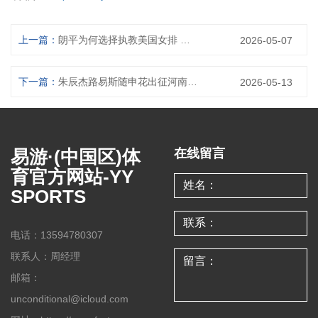
上一篇：
朗平为何选择执教美国女排 揭秘背后的动机与挑战
2026-05-07
下一篇：
朱辰杰路易斯随申花出征河南 陈晋一因伤缺席比赛
2026-05-13
易游·(中国区)体
在线留言
育官方网站-YY
SPORTS
电话：13594780307
联系人：周经理
邮箱：
unconditional@icloud.com