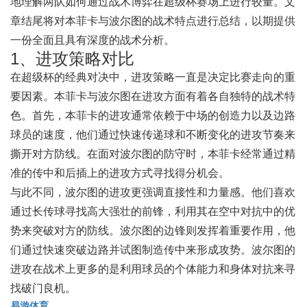
地理解两队如何通过战术博弈在超级杯赛场上进行较量。文
章结尾将对本菲卡与波尔图的战术特点进行总结，以期提供
一份全面且具有深度的战术分析。
1、进攻策略对比
在超级杯的经典对决中，进攻策略一直是决定比赛走向的重
要因素。本菲卡与波尔图在进攻方面有着各自独特的战术特
色。首先，本菲卡的进攻通常依赖于中场的创造力以及边路
球员的速度，他们通过快速传递球和不断变化的进攻节奏来
撕开对方防线。在面对波尔图的防守时，本菲卡经常通过精
准的传中和后插上的进攻方式寻找得分机会。
与此不同，波尔图的进攻更强调直接性和力量感。他们喜欢
通过长传球寻找高大强壮的前锋，利用其在空中对抗中的优
势来突破对方的防线。波尔图的边锋则发挥着重要作用，他
们通过快速突破边路并试图制造传中来形成攻势。波尔图的
进攻在战术上更多的是利用球员的个体能力和身体对抗来寻
找破门良机。
易游体育