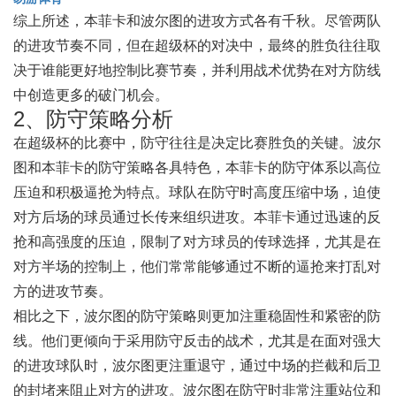
综上所述，本菲卡和波尔图的进攻方式各有千秋。尽管两队
的进攻节奏不同，但在超级杯的对决中，最终的胜负往往取
决于谁能更好地控制比赛节奏，并利用战术优势在对方防线
中创造更多的破门机会。
2、防守策略分析
在超级杯的比赛中，防守往往是决定比赛胜负的关键。波尔
图和本菲卡的防守策略各具特色，本菲卡的防守体系以高位
压迫和积极逼抢为特点。球队在防守时高度压缩中场，迫使
对方后场的球员通过长传来组织进攻。本菲卡通过迅速的反
抢和高强度的压迫，限制了对方球员的传球选择，尤其是在
对方半场的控制上，他们常常能够通过不断的逼抢来打乱对
方的进攻节奏。
相比之下，波尔图的防守策略则更加注重稳固性和紧密的防
线。他们更倾向于采用防守反击的战术，尤其是在面对强大
的进攻球队时，波尔图更注重退守，通过中场的拦截和后卫
的封堵来阻止对方的进攻。波尔图在防守时非常注重站位和