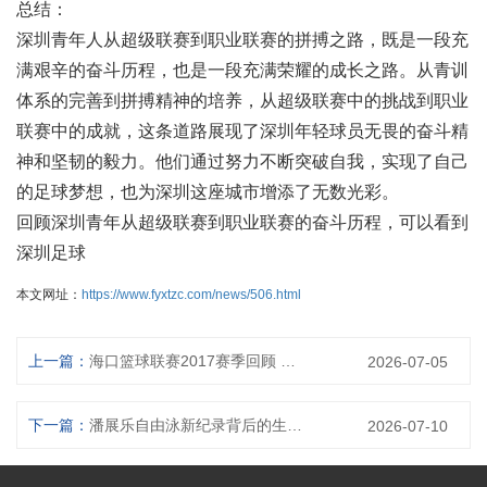
总结：
深圳青年人从超级联赛到职业联赛的拼搏之路，既是一段充
满艰辛的奋斗历程，也是一段充满荣耀的成长之路。从青训
体系的完善到拼搏精神的培养，从超级联赛中的挑战到职业
联赛中的成就，这条道路展现了深圳年轻球员无畏的奋斗精
神和坚韧的毅力。他们通过努力不断突破自我，实现了自己
的足球梦想，也为深圳这座城市增添了无数光彩。
回顾深圳青年从超级联赛到职业联赛的奋斗历程，可以看到
深圳足球
本文网址：
https://www.fyxtzc.com/news/506.html
上一篇：
海口篮球联赛2017赛季回顾 聚焦赛事亮点与冠军之路
2026-07-05
下一篇：
潘展乐自由泳新纪录背后的生物力学探索与突破
2026-07-10