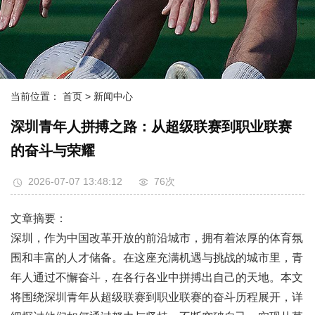
当前位置：
首页
> 新闻中心
深圳青年人拼搏之路：从超级联赛到职业联赛
的奋斗与荣耀
2026-07-07 13:48:12
76次
文章摘要：
深圳，作为中国改革开放的前沿城市，拥有着浓厚的体育氛
围和丰富的人才储备。在这座充满机遇与挑战的城市里，青
年人通过不懈奋斗，在各行各业中拼搏出自己的天地。本文
将围绕深圳青年从超级联赛到职业联赛的奋斗历程展开，详