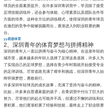
球员的全面素质提升。在许多深圳青训营中，学员除了接受
足球技能训练外，还会参与体能、心理素质以及团队合作等
方面的培养。这种全方位的训练模式，使得深圳的青年球员
在激烈的竞争中能够脱颖而出，逐渐进入到职业联赛的舞
台。
yy易游体育
2、深圳青年的体育梦想与拼搏精神
深圳的青年人一直以拼搏与奋斗为核心精神。在这座年轻的
城市里，越来越多的年轻人选择了足球这条道路，许多人为
了实现自己的足球梦想，选择在青少年时期就开始接受专业
的足球训练。尽管道路充满了艰辛和挑战，但深圳青年人始
终怀揣梦想，勇敢前行。
许多深圳年轻球员的成长故事，充满了坚持与奋斗的精神。
比如，许多来自普通家庭的孩子，在青训营中付出了巨大的
努力。尽管他们的起点可能并不高，但通过不懈的训练和比
赛积累，他们逐渐积累了经验和技能，最终走上了职业联赛