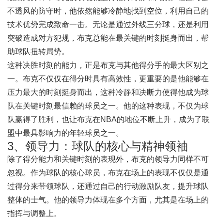
不透风的防守时，他依然能够冷静地找到空位，利用自己的
技术优势完成致命一击。无论是通过外线三分球，还是利用
突破造成对方犯规，布克总能在最关键的时刻挺身而出，帮
助球队扭转局势。
这种决胜时刻的能力，正是布克与其他得分手的最大区别之
一。布克不仅仅在得分时具有高效性，更重要的是他能够在
压力最大的时刻挺身而出，这种冷静和决断力使得他成为球
队在关键时刻最信赖的球员之一。他的这种表现，不仅为球
队赢得了胜利，也让布克在NBA的地位不断上升，成为了联
盟中最具影响力的年轻球员之一。
3、领导力：球队的核心与精神领袖
除了得分能力和关键时刻的表现外，布克的领导力同样不可
忽视。作为球队的核心球员，布克在场上的表现不仅仅是通
过得分来带领球队，还通过自己的行动激励队友，提升球队
整体的士气。他的领导力体现在多个方面，尤其是在场上的
指挥与调整上。