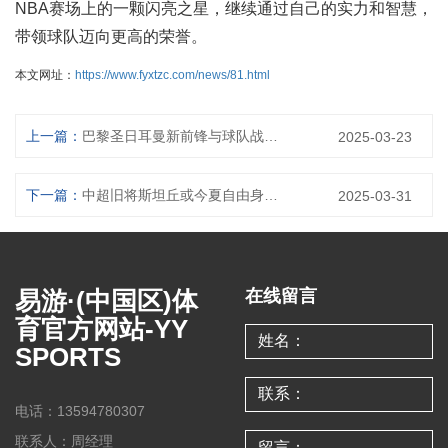
NBA赛场上的一颗闪亮之星，继续通过自己的实力和智慧，
带领球队迈向更高的荣誉。
本文网址：
https://www.fyxtzc.com/news/81.html
上一篇：
巴黎圣日耳曼新前锋与球队战术体系融合演练及适应性测试
2025-03-23
下一篇：
中超旧将斯坦丘或今夏自由身加盟热那亚助力球队重建
2025-03-31
易游·(中国区)体
在线留言
育官方网站-YY
SPORTS
电话：13594780307
联系人：周经理