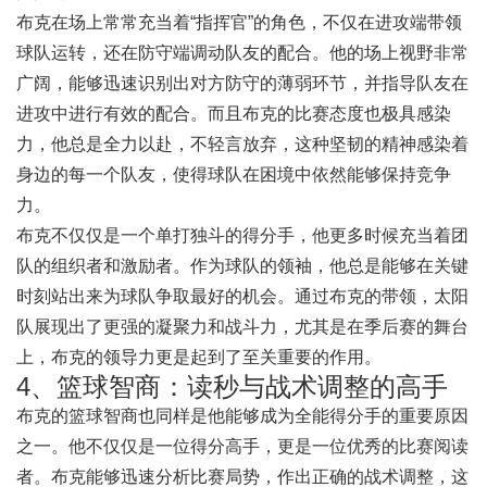
布克在场上常常充当着“指挥官”的角色，不仅在进攻端带领
球队运转，还在防守端调动队友的配合。他的场上视野非常
广阔，能够迅速识别出对方防守的薄弱环节，并指导队友在
进攻中进行有效的配合。而且布克的比赛态度也极具感染
力，他总是全力以赴，不轻言放弃，这种坚韧的精神感染着
身边的每一个队友，使得球队在困境中依然能够保持竞争
力。
布克不仅仅是一个单打独斗的得分手，他更多时候充当着团
队的组织者和激励者。作为球队的领袖，他总是能够在关键
时刻站出来为球队争取最好的机会。通过布克的带领，太阳
队展现出了更强的凝聚力和战斗力，尤其是在季后赛的舞台
上，布克的领导力更是起到了至关重要的作用。
4、篮球智商：读秒与战术调整的高手
布克的篮球智商也同样是他能够成为全能得分手的重要原因
之一。他不仅仅是一位得分高手，更是一位优秀的比赛阅读
者。布克能够迅速分析比赛局势，作出正确的战术调整，这