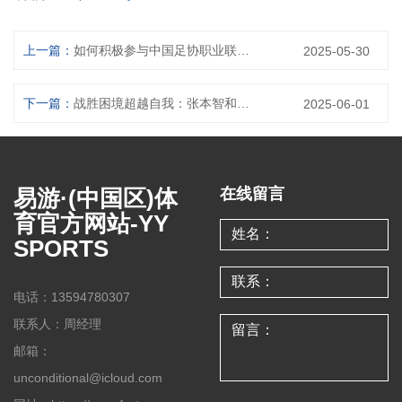
上一篇：
如何积极参与中国足协职业联赛会议讨论并为足球发展贡献智慧
2025-05-30
下一篇：
战胜困境超越自我：张本智和的乒乓生涯与成长历程
2025-06-01
易游·(中国区)体
在线留言
育官方网站-YY
SPORTS
电话：13594780307
联系人：周经理
邮箱：
unconditional@icloud.com