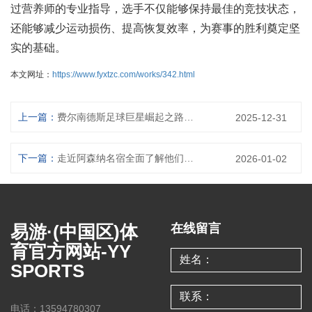
过营养师的专业指导，选手不仅能够保持最佳的竞技状态，
还能够减少运动损伤、提高恢复效率，为赛事的胜利奠定坚
实的基础。
本文网址：
https://www.fyxtzc.com/works/342.html
上一篇：
费尔南德斯足球巨星崛起之路从青年才俊到世界舞台的闪耀传奇
2025-12-31
下一篇：
走近阿森纳名宿全面了解他们的辉煌传奇经历与不朽故事
2026-01-02
易游·(中国区)体
在线留言
育官方网站-YY
SPORTS
电话：13594780307