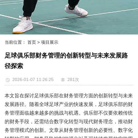
当前位置：
首页
> 项目展示
足球俱乐部财务管理的创新转型与未来发展路
径探索
2026-01-07 11:26:25
281次
本文旨在探讨足球俱乐部在财务管理方面的创新转型与未来
发展路径。随着全球足球产业的快速发展，足球俱乐部的财
务管理面临越来越多的挑战与机遇。俱乐部不仅要依赖传统
的财务手段，还需结合数字化转型与现代财务理念，推动财
务管理模式的创新。文章从财务管理创新的必要性、数字化