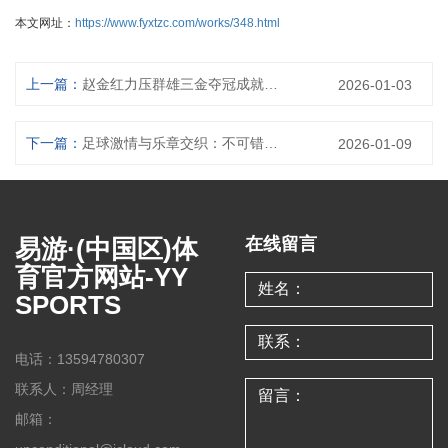
本文网址：
https://www.fyxtzc.com/works/348.html
上一篇：
赵金红力压群雄三金夺冠成就举重新传奇创造历史的巅峰之战
2026-01-03
下一篇：
足球激情与乐章交织：不可错过的经典足球歌曲合集
2026-01-09
易游·(中国区)体
在线留言
育官方网站-YY
SPORTS
电话：13594780307
联系人：周经理
邮箱：