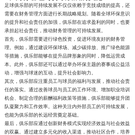
足球俱乐部的可持续发展不仅仅依赖于竞技成绩的提高，还
需要在财务管理方面进行长期战略规划。随着全球环保意识
的提升和社会责任的加强，俱乐部在追求盈利的同时，也要
承担起社会责任，推动财务管理的可持续发展。
首先，俱乐部需要进行绿色投资，促进环境友好的财务管
理。例如，通过建设环保球场、减少碳排放、推广绿色能源
等措施，俱乐部能够在提升品牌形象的同时，降低运营成
本。此外，俱乐部还可以通过举办环保主题的赛事或公益活
动，增强与球迷的互动，提升社会影响力。
其次，俱乐部应注重员工与球员的福利与发展，推动社会责
任的落实。通过改善球员与员工的工作环境、增加职业培训
机会、制定合理的薪酬福利政策等措施，俱乐部能够提升团
队凝聚力和工作效率。这种关注内外部员工的可持续发展，
也能为俱乐部的长远经营奠定基础。
最后，俱乐部应通过创新财务模式实现经济效益与社会效益
的双赢。通过建立多元化的收入渠道，推动社区合作，培养