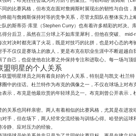
强时，布克往往会成为对方防守的重点。与勒布朗·詹姆斯（LeBr
不同的比赛风格，但布克在面对詹姆斯时展现出的韧性与自信，
始终能与詹姆斯保持对等的竞争关系，尽管太阳队在整体实力上
队的斯蒂芬·库里（Stephen Curry）也有着许多精彩的
得分后卫，虽然在三分球上不如库里犀利，但他在突破、 mid-
每次对决时都充满了火花，既是对技巧的比拼，也是对心态的考
对手不仅仅是赛场上的敌人，更是布克在职业生涯中不断超越自
砺了自己，也促使他在比赛之外保持专注和进取心。每一场与顶
联盟明星的个人关系
联盟明星球员之间有着良好的个人关系，特别是与凯文·杜兰特（Kevin
球圈中的佳话。杜兰特作为布克的偶像之一，不仅在球场上对布
合表示，布克是他最欣赏的年轻球员之一。布克则曾公开表示，
登的关系也同样亲密。两人有着相似的比赛风格，尤其是在进攻
为对手，但在场下，两人经常交流经验与训练心得。哈登的运球
持冷静、应对压力的经验。
些顶级球员的关系并非只是为了共同的比赛目标，更是在建立起