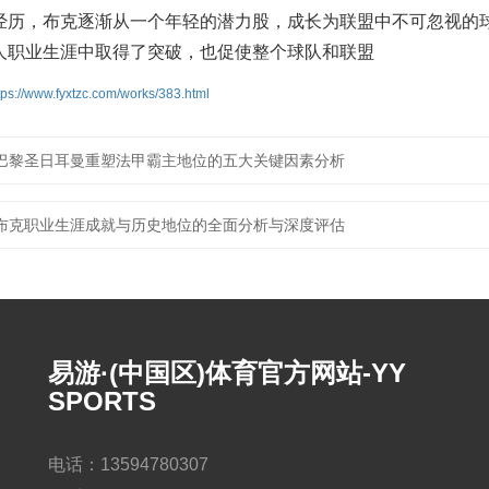
经历，布克逐渐从一个年轻的潜力股，成长为联盟中不可忽视的
人职业生涯中取得了突破，也促使整个球队和联盟
tps://www.fyxtzc.com/works/383.html
巴黎圣日耳曼重塑法甲霸主地位的五大关键因素分析
布克职业生涯成就与历史地位的全面分析与深度评估
易游·(中国区)体育官方网站-YY
SPORTS
电话：13594780307