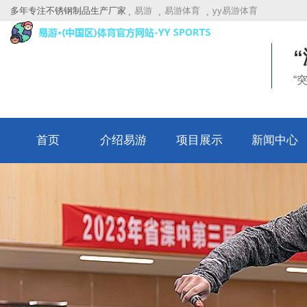
多年专注不锈钢制品生产厂家
易游
易游体育
yy易游体育
“
首页
介绍易游
项目展示
新闻中心