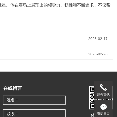
球星。他在赛场上展现出的领导力、韧性和不懈追求，不仅帮
2026-02-17
2026-02-20
在线留言
服务热线
在线留言
体验移动端