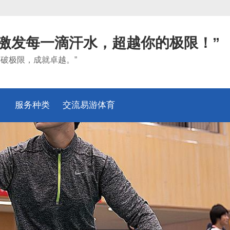
“激发每一滴汗水，超越你的极限！”
突破极限，成就卓越。”
服务种类
交流易游体育