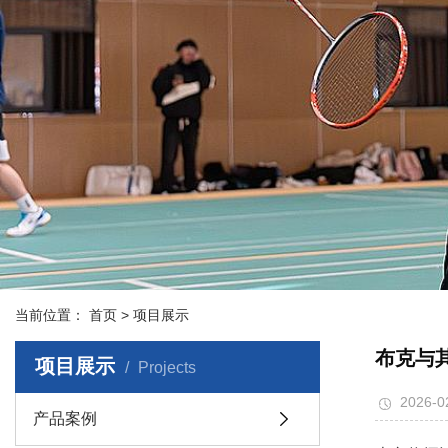
当前位置：
首页
> 项目展示
布克与
项目展示
Projects
2026-0
产品案例