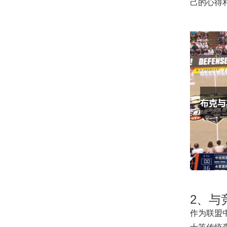
己的心得
2、与
作为联盟