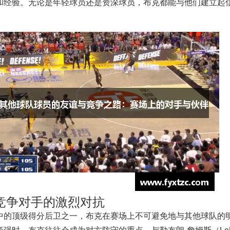
和经验。无论是年轻球员还是资深球员，布克都能与他们建立起
竞争对手的激烈对抗
中的顶级得分后卫之一，布克在赛场上不可避免地与其他球队的