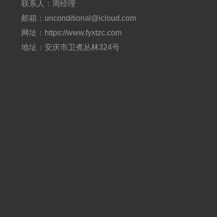
联系人：周经理
邮箱：unconditional@icloud.com
网址：https://www.fyxtzc.com
地址：安庆市卫煮丛林324号