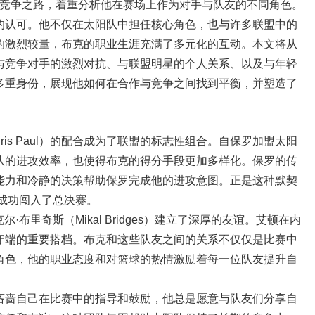
的友谊与竞争之路，着重分析他在赛场上作为对手与队友的不同角色。
的认可。他不仅在太阳队中担任核心角色，也与许多联盟中的
的激烈较量，布克的职业生涯充满了多元化的互动。本文将从
与竞争对手的激烈对抗、与联盟明星的个人关系、以及与年轻
多重身份，展现他如何在合作与竞争之间找到平衡，并塑造了
is Paul）的配合成为了联盟的标志性组合。自保罗加盟太阳
队的进攻效率，也使得布克的得分手段更加多样化。保罗的传
能力和冷静的决策帮助保罗完成他的进攻意图。正是这种默契
年成功闯入了总决赛。
尔·布里奇斯（Mikal Bridges）建立了深厚的友谊。艾顿在内
守端的重要搭档。布克和这些队友之间的关系不仅仅是比赛中
角色，他的职业态度和对篮球的热情激励着每一位队友提升自
吝啬自己在比赛中的指导和鼓励，他总是愿意与队友们分享自