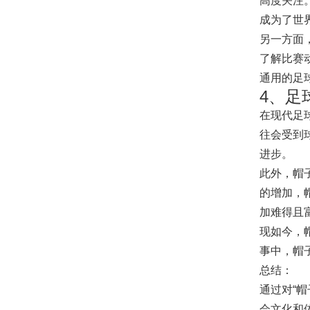
高度关注
成为了世
另一方面
了解比赛
通用的足
4、足
在现代足
往会受到
进步。
此外，帽
的增加，
加难得且
现如今，
事中，帽
总结：
通过对“
会文化和