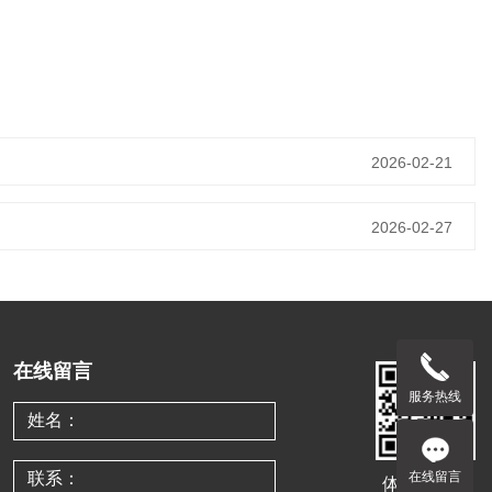
2026-02-21
2026-02-27
在线留言
服务热线
在线留言
体验移动端