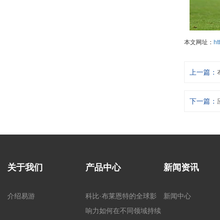
本文网址：
ht
上一篇：
下一篇：
关于我们
产品中心
新闻资讯
介绍易游
科比·布莱恩特的全球影
新闻中心
响力如何在不同领域持续