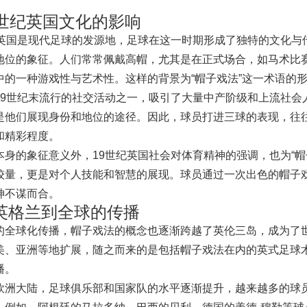
9世纪英国文化的影响
的英国是现代足球的发源地，足球在这一时期形成了独特的文化与
地位的象征。人们常常佩戴高帽，尤其是在正式场合，如马术比赛
中的一种游戏性与艺术性。这样的背景为“帽子戏法”这一术语的
19世纪末流行的社交活动之一，吸引了大量中产阶级和上流社会
是他们展现身份和地位的途径。因此，球员打进三球的表现，往
和精彩程度。
本身的象征意义外，19世纪英国社会对体育精神的强调，也为“
较量，更是对个人技能和智慧的展现。球员通过一次出色的帽子
神不谋而合。
英格兰到全球的传播
的全球化传播，帽子戏法的概念也逐渐跨越了英伦三岛，成为了世
美、亚洲等地扩展，随之而来的是包括帽子戏法在内的英式足球
播。
欧洲大陆，足球俱乐部和国家队的水平逐渐提升，越来越多的球