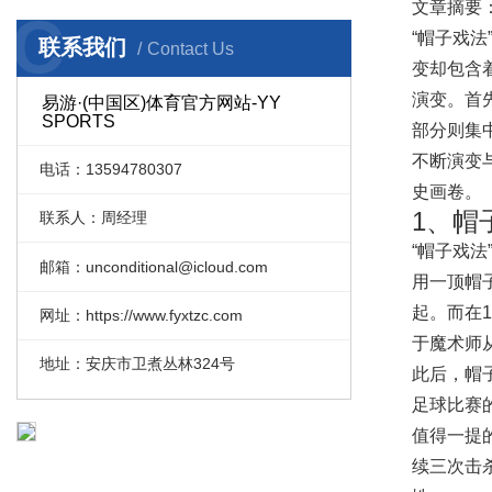
文章摘要
C
“帽子戏
联系我们
Contact Us
变却包含
演变。首
易游·(中国区)体育官方网站-YY
SPORTS
部分则集
不断演变
电话：13594780307
史画卷。
1、帽
联系人：周经理
“帽子戏
邮箱：unconditional@icloud.com
用一顶帽
起。而在
网址：https://www.fyxtzc.com
于魔术师
地址：安庆市卫煮丛林324号
此后，帽
足球比赛
值得一提
续三次击