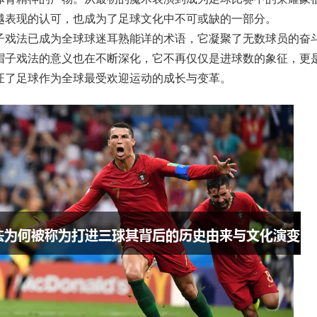
越表现的认可，也成为了足球文化中不可或缺的一部分。
子戏法已成为全球球迷耳熟能详的术语，它凝聚了无数球员的奋
帽子戏法的意义也在不断深化，它不再仅仅是进球数的象征，更
证了足球作为全球最受欢迎运动的成长与变革。