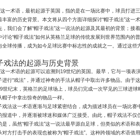
：
法”这一术语，最初起源于英国，指的是在一场比赛中，球员打进
着丰富的历史背景。本文将从四个方面详细探讨“帽子戏法”这一
先，我们会了解“帽子戏法”这一说法的起源及其最初的背景；接
中讨论“帽子戏法”如何从英格兰足球的传统发展到世界范围内的
与全球传播，成为如今足球比赛中标志性的成就之一。通过这些方
子戏法的起源与历史背景
法”这一术语的起源可以追溯到19世纪的英国。最早，它与一项
子进行“戏法”，并通过神奇的手法从帽子中取出许多物品。由于这
19世纪末，英格兰的足球场上，球员们完成一次罕见的三球进球
从帽子中拿出惊奇的物品一样。
子戏法这一术语逐渐与足球紧密结合，成为描述球员在一场比赛
的报道中，并逐渐被球迷和媒体广泛接受。由此，帽子戏法不仅
的是，虽然“帽子戏法”这一说法最早源自足球，但类似的术语和
杀对方打击手的表现也被称为“帽子戏法”。这种跨领域的术语借