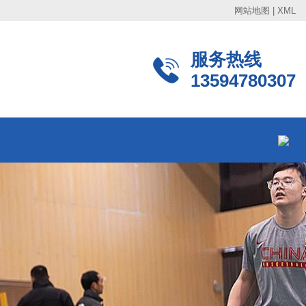
网站地图
|
XML
服务热线
13594780307