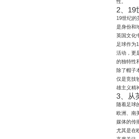
性。
2、1
19世纪
是身份和
英国文化
足球作为
活动，更
的独特性
除了帽子
仅是竞技
雄主义精
3、从
随着足球
欧洲、南
媒体的传
尤其是在