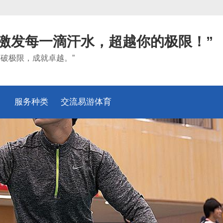
“激发每一滴汗水，超越你的极限！”
突破极限，成就卓越。”
服务种类
交流易游体育