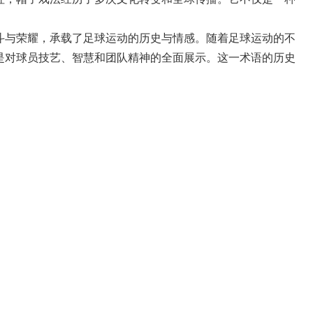
斗与荣耀，承载了足球运动的历史与情感。随着足球运动的不
是对球员技艺、智慧和团队精神的全面展示。这一术语的历史