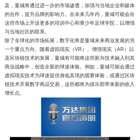
及，曼城将通过进一步的市场渗透，加强与当地企业和媒体
的合作，提升品牌的影响力。在未来几年内，曼城可能会在
这些市场上开设更多的培训中心和青少年足球学院，以增强
与当地社区的联系。
除了全球化的市场拓展，数字化将是曼城未来商业发展的另
一个重点方向。随着虚拟现实（VR）、增强现实（AR）以
及区块链技术的发展，曼城有可能将这些新兴技术融入到其
商业战略中，创造全新的球迷体验。例如，曼城可能会通过
虚拟现实技术为球迷提供身临其境的观赛体验，或通过区块
链技术开展数字商品交易，这些都将为俱乐部带来新的收入
增长点。