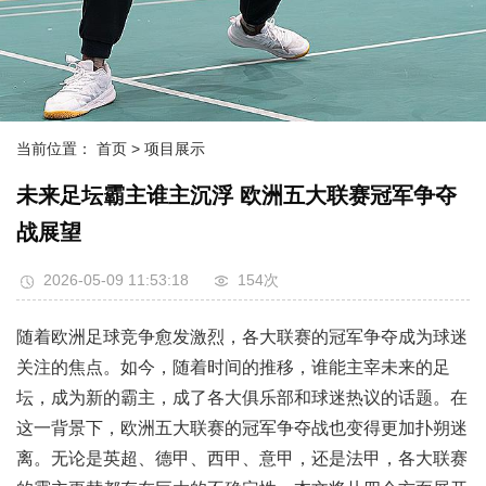
当前位置：
首页
> 项目展示
未来足坛霸主谁主沉浮 欧洲五大联赛冠军争夺
战展望
2026-05-09 11:53:18
154次
随着欧洲足球竞争愈发激烈，各大联赛的冠军争夺成为球迷
关注的焦点。如今，随着时间的推移，谁能主宰未来的足
坛，成为新的霸主，成了各大俱乐部和球迷热议的话题。在
这一背景下，欧洲五大联赛的冠军争夺战也变得更加扑朔迷
离。无论是英超、德甲、西甲、意甲，还是法甲，各大联赛