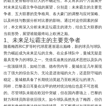
的霸主更替都存在巨大的不确定性。本文将从四个方面展开
对未来足坛霸主争夺战的展望，分别是：未来霸主的主要竞
争者、五大联赛的竞争格局、各大豪门的调整与应对策略、
以及科技与数据分析对比赛的影响。通过对这些因素的探
讨，本文将深入分析未来足坛霸主的潜力，结合五大联赛的
当前形势，展望谁能最终站上欧洲之巅。
1、未来足坛霸主的主要竞争者
随着梅西和C罗等时代球星逐渐退出巅峰，新的球员与球队
势力崛起成为未来足坛的主角。在众多球队中，曼城无疑是
最具竞争力的球队之一。凭借瓜迪奥拉的战术思想以及队内
一批顶级球员，如哈兰德、德布劳内等，曼城在近几年展现
出了强大的综合实力。无论是进攻端的火力，还是防守端的
稳定，曼城都具备了长期统治英超乃至欧洲足坛的潜力。
同样，巴黎圣日耳曼在法甲的绝对统治地位也是不可忽视
的。尽管球队未能在欧冠中突破，但在国内赛场上，巴黎的
财力和球员阵容依旧强大。如今球队虽然失去了梅西，但仍