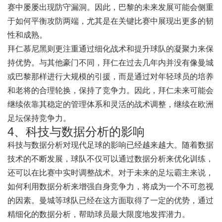
赛中屡屡出现防守漏洞。因此，巴黎的未来发展可能会侧重
于如何平衡攻防两端，尤其是在关键比赛中展现出更多的韧
性和成熟。
拜仁慕尼黑则更注重通过细化战术和提升球队的凝聚力来保
持优势。与其他豪门不同，拜仁在过去几年内并没有像曼城
或巴黎那样进行大规模的引援，而是通过对年轻球员的培养
和老将的合理轮换，保持了竞争力。因此，拜仁未来可能会
继续依靠其稳定的管理体系和灵活的战术调整，继续在欧洲
足坛保持竞争力。
4、科技与数据分析的影响
科技与数据分析对现代足球的影响已经越来越大。随着数据
技术的不断发展，球队不仅可以通过数据分析来优化训练，
还可以在比赛中实时调整战术。对于未来的足坛霸主来说，
如何利用数据分析来增强自身竞争力，将成为一个不可忽视
的因素。曼城等球队已经在这方面取得了一定的优势，通过
精细化的数据分析，帮助球员最大限度地发挥潜力。