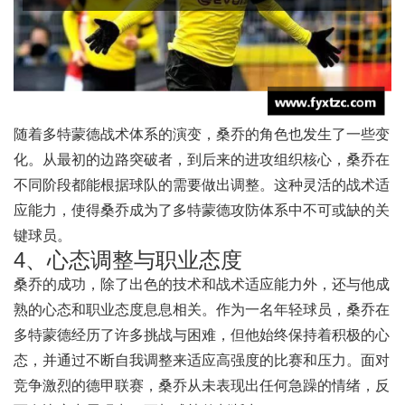
随着多特蒙德战术体系的演变，桑乔的角色也发生了一些变
化。从最初的边路突破者，到后来的进攻组织核心，桑乔在
不同阶段都能根据球队的需要做出调整。这种灵活的战术适
应能力，使得桑乔成为了多特蒙德攻防体系中不可或缺的关
键球员。
4、心态调整与职业态度
桑乔的成功，除了出色的技术和战术适应能力外，还与他成
熟的心态和职业态度息息相关。作为一名年轻球员，桑乔在
多特蒙德经历了许多挑战与困难，但他始终保持着积极的心
态，并通过不断自我调整来适应高强度的比赛和压力。面对
竞争激烈的德甲联赛，桑乔从未表现出任何急躁的情绪，反