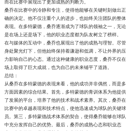
而在比赛中展现出了更加成熟的判断力。
桑乔在比赛中的冷静和专注，使得他能够在关键时刻做出正
确的决定。他不仅注重个人的进步，也始终关注团队的整体
表现。在多特蒙德，桑乔逐渐成为了球队的领袖之一，无论
是在场上还是场下，他的职业态度都为队友树立了榜样。
在与媒体的互动中，桑乔也展现出了他的成熟与理智。尽管
身处聚光灯下，但他始终保持着谦逊和低调，不让外界的压
力影响自己的心态。通过这种健康的职业态度，桑乔不仅在
场上取得了巨大成就，也为自己的未来铺平了道路。
总结：
从桑乔在多特蒙德的表现来看，他的成功并非偶然，而是多
方面因素的综合结果。首先，多特蒙德的青训体系为他提供
了发展的平台，培养了他的技术和战术素养。其次，桑乔在
比赛中的卓越表现和技术特点，使他迅速成为球队的关键球
员。第三，多特蒙德战术体系的契合，使得桑乔能够在球队
中充分发挥自己的优势。最后，桑乔的成熟心态和职业态