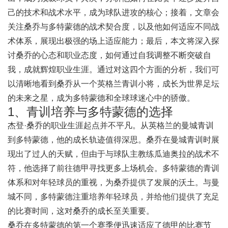
己的技术和战术水平，成为球队进攻的核心；接着，文章会
关注桑乔与多特蒙德的战术契合度，以及他如何适应不同战
术体系，展现出极强的场上适应能力；最后，本文将深入探
讨桑乔的心态和职业态度，如何通过自我调整不断突破自
我，成就辉煌职业生涯。通过对这四个方面的分析，我们可
以清晰地看到桑乔从一个英格兰青训小将，成长为世界足坛
的未来之星，成为多特蒙德和全球球迷心中的骄傲。
1、青训培养与多特蒙德的选择
杰登·桑乔的职业生涯起点并不平凡。从英格兰的曼城青训
到多特蒙德，他的成长轨迹值得深思。桑乔在曼城青训时展
现出了过人的天赋，但由于与球队主教练瓜迪奥拉的战术不
符，他选择了前往德甲寻找更多上场机会。多特蒙德的青训
体系和对年轻球员的重视，为桑乔提供了发展的沃土。与曼
城不同，多特蒙德注重培养年轻球员，并给他们提供了充足
的比赛时间，这对桑乔的成长至关重要。
桑乔在多特蒙德的第一个赛季便迅速适应了德甲的比赛节