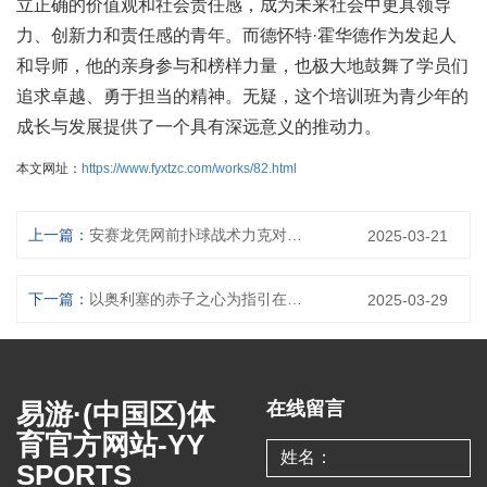
立正确的价值观和社会责任感，成为未来社会中更具领导
力、创新力和责任感的青年。而德怀特·霍华德作为发起人
和导师，他的亲身参与和榜样力量，也极大地鼓舞了学员们
追求卓越、勇于担当的精神。无疑，这个培训班为青少年的
成长与发展提供了一个具有深远意义的推动力。
本文网址：
https://www.fyxtzc.com/works/82.html
上一篇：
安赛龙凭网前扑球战术力克对手 夺新加坡大师赛男单冠军
2025-03-21
下一篇：
以奥利塞的赤子之心为指引在职业生涯中追寻真实与成长的路径
2025-03-29
易游·(中国区)体
在线留言
育官方网站-YY
SPORTS