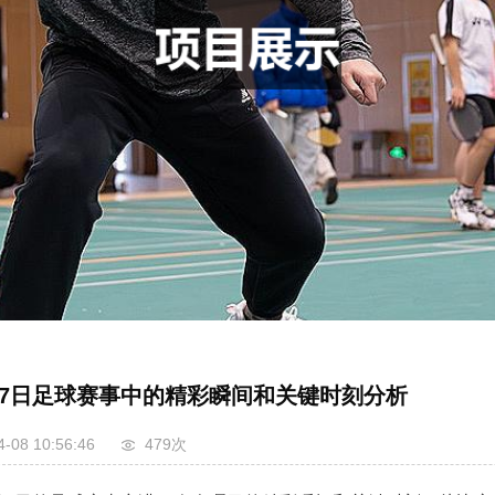
月7日足球赛事中的精彩瞬间和关键时刻分析
4-08 10:56:46
479次