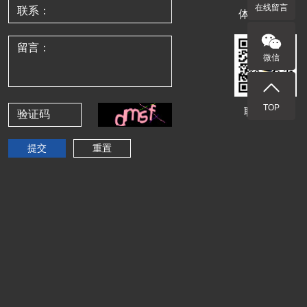
在线留言
体验移动端
微信
TOP
联系客服