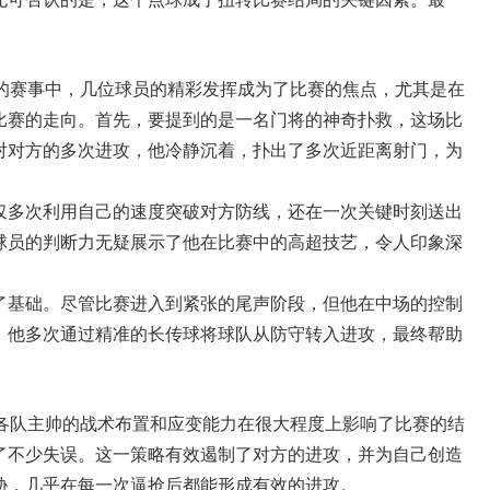
的赛事中，几位球员的精彩发挥成为了比赛的焦点，尤其是在
比赛的走向。首先，要提到的是一名门将的神奇扑救，这场比
对对方的多次进攻，他冷静沉着，扑出了多次近距离射门，为
仅多次利用自己的速度突破对方防线，还在一次关键时刻送出
球员的判断力无疑展示了他在比赛中的高超技艺，令人印象深
了基础。尽管比赛进入到紧张的尾声阶段，但他在中场的控制
，他多次通过精准的长传球将球队从防守转入进攻，最终帮助
各队主帅的战术布置和应变能力在很大程度上影响了比赛的结
了不少失误。这一策略有效遏制了对方的进攻，并为自己创造
胁，几乎在每一次逼抢后都能形成有效的进攻。