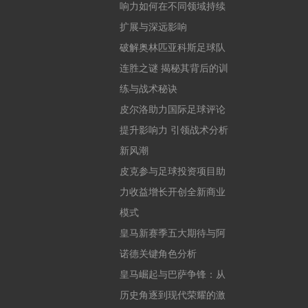
响力如何在不同领域持续
扩展与深远影响
破解奥林匹亚科斯足球队
连胜之谜 揭秘其背后的训
练与战术秘诀
皮尔洛助力国际足球评论
提升影响力 引领战术分析
新风潮
皮克参与足球投资项目助
力收益增长开创全新商业
模式
皇马新赛季五大期待与阿
诺德关键角色分析
皇马崛起与巴萨争锋：从
历史角逐到现代荣耀的激