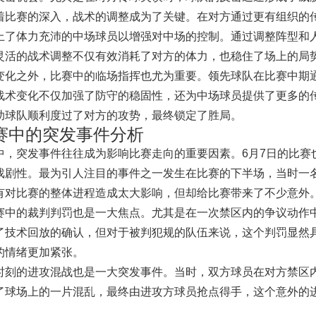
着比赛的深入，战术的调整成为了关键。在对方通过更有组织的
上了体力充沛的中场球员以增强对中场的控制。通过调整阵型和
灵活的战术调整不仅有效消耗了对方的体力，也稳住了场上的局
变化之外，比赛中的临场指挥也尤为重要。领先球队在比赛中期
战术变化不仅加强了防守的稳固性，还为中场球员提供了更多的
助球队顺利度过了对方的攻势，最终锁定了胜局。
赛中的突发事件分析
中，突发事件往往成为影响比赛走向的重要因素。6月7日的比赛
戏剧性。最为引人注目的事件之一发生在比赛的下半场，当时一
有对比赛的整体进程造成太大影响，但却给比赛带来了不少意外
赛中的裁判判罚也是一大焦点。尤其是在一次禁区内的争议动作
了技术回放的确认，但对于被判犯规的队伍来说，这个判罚显然
的情绪更加紧张。
时刻的进攻混战也是一大突发事件。当时，双方球员在对方禁区
了球场上的一片混乱，最终由进攻方球员抢点得手，这个意外的