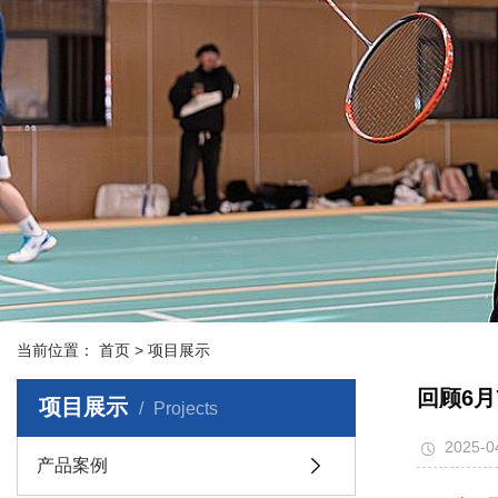
当前位置：
首页
> 项目展示
回顾6
项目展示
Projects
2025-0
产品案例