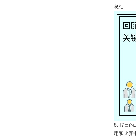
总结：
6月7日
用和比赛