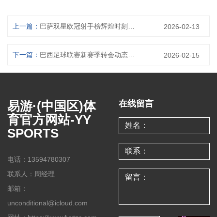
上一篇：
巴萨双星欧冠射手榜辉煌时刻分析：梅西与苏亚雷斯的传奇足迹
2026-02-13
下一篇：
巴西足球联赛新赛季转会动态解析 新援加盟与球员离队趋势分析
2026-02-15
易游·(中国区)体
在线留言
育官方网站-YY
SPORTS
电话：13594780307
联系人：周经理
邮箱：
unconditional@icloud.com