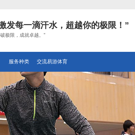
“激发每一滴汗水，超越你的极限！”
突破极限，成就卓越。”
服务种类
交流易游体育