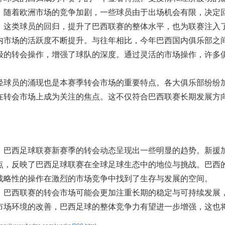
。随着欧洲市场的竞争加剧，一些球员由于出场机会有限，决定
。这类球员的回归，提升了巴西联赛的整体水平，也为联赛注入
内市场的活跃度不断提升。与往年相比，今年巴西国内俱乐部之
极的转会操作，增强了球队的深度。通过灵活的市场操作，许多
轻球员的涌现也是本赛季转会市场的重要特点。各大俱乐部纷纷
在转会市场上成为关注的焦点。这不仅符合巴西联赛长期发展方
，巴西足球联赛新赛季的转会动态呈现出一些明显的趋势。新援
点，反映了巴西足球联赛在全球足球生态中的地位与挑战。巴西
战略性的操作在激烈的市场竞争中找到了生存与发展的空间。
，巴西联赛的转会市场可能会更加注重长期的稳定与可持续发展
市场环境的改善，巴西足球的整体竞争力有望进一步增强，这也