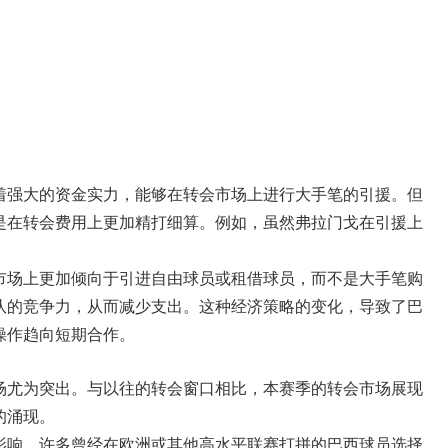
着强大的资金实力，能够在转会市场上进行大手笔的引援。但
是在转会费用上更加精打细算。例如，虽然弗拉门戈在引援上
市场上更加倾向于引进自由球员或租借球员，而不是大手笔购
队的竞争力，从而减少支出。这种经济策略的变化，导致了巴
操作趋向短期合作。
场尤为突出。与以往的转会窗口相比，本赛季的转会市场展现
的涌现。
影响，许多曾经在欧洲或其他高水平联赛打拼的巴西球员选择