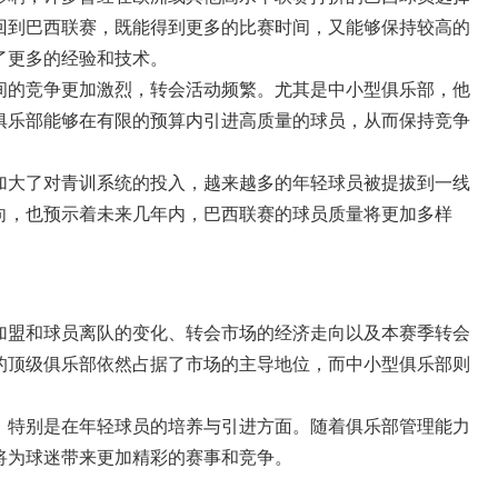
回到巴西联赛，既能得到更多的比赛时间，又能够保持较高的
了更多的经验和技术。
间的竞争更加激烈，转会活动频繁。尤其是中小型俱乐部，他
俱乐部能够在有限的预算内引进高质量的球员，从而保持竞争
加大了对青训系统的投入，越来越多的年轻球员被提拔到一线
向，也预示着未来几年内，巴西联赛的球员质量将更加多样
加盟和球员离队的变化、转会市场的经济走向以及本赛季转会
的顶级俱乐部依然占据了市场的主导地位，而中小型俱乐部则
，特别是在年轻球员的培养与引进方面。随着俱乐部管理能力
将为球迷带来更加精彩的赛事和竞争。