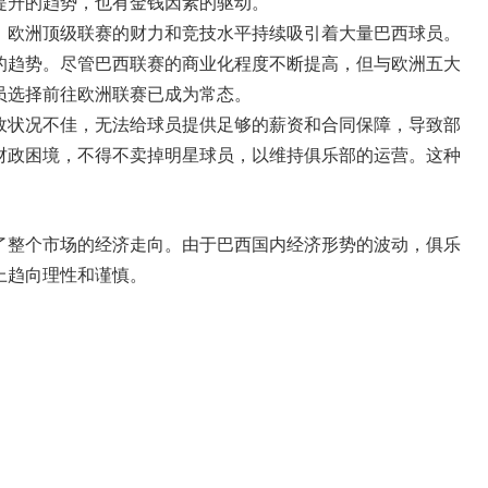
提升的趋势，也有金钱因素的驱动。
，欧洲顶级联赛的财力和竞技水平持续吸引着大量巴西球员。
的趋势。尽管巴西联赛的商业化程度不断提高，但与欧洲五大
员选择前往欧洲联赛已成为常态。
政状况不佳，无法给球员提供足够的薪资和合同保障，导致部
财政困境，不得不卖掉明星球员，以维持俱乐部的运营。这种
了整个市场的经济走向。由于巴西国内经济形势的波动，俱乐
上趋向理性和谨慎。