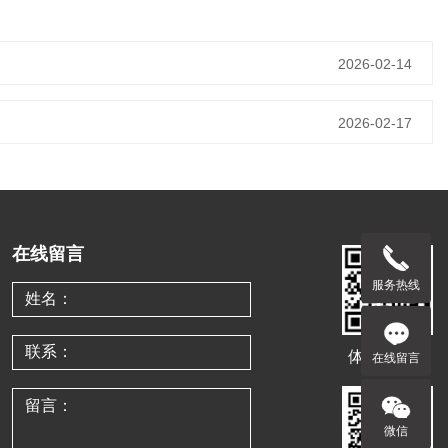
2026-02-14
2026-02-17
在线留言
服务热线
体验移动端
在线留言
微信