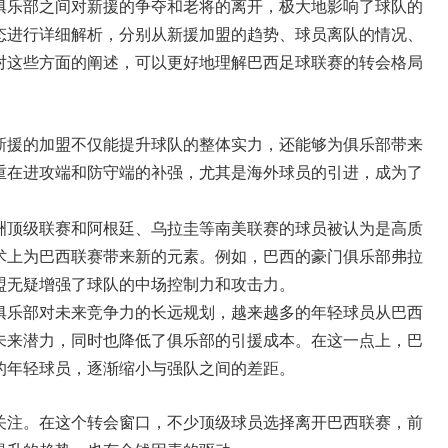
俱乐部之间对新援的争夺和老将的离开，极大地影响了球队的
态进行详细解析，分别从新援加盟的趋势、球员离队的情况、
对这些方面的阐述，可以更好地理解巴西足球联赛的转会格局
新援的加盟不仅能提升球队的整体实力，还能够为俱乐部带来
重在进攻端和防守端的补强，尤其是海外球员的引进，成为了
洲顶级联赛和阿根廷、乌拉圭等南美联赛的球员被认为是高质
术上为巴西联赛带来新的元素。例如，巴西的豪门俱乐部弗拉
盟无疑增强了球队的中场控制力和攻击力。
俱乐部对未来竞争力的长远规划，越来越多的年轻球员从巴西
未来潜力，同时也降低了俱乐部的引援成本。在这一点上，巴
的年轻球员，逐渐缩小与强队之间的差距。
关注。在这个转会窗口，不少顶级球员选择离开巴西联赛，前