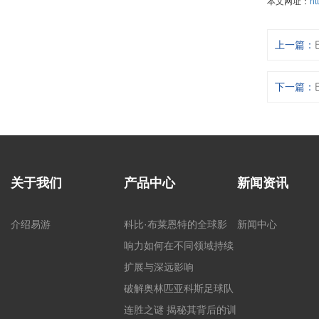
本文网址：
ht
上一篇：
下一篇：
关于我们
产品中心
新闻资讯
介绍易游
科比·布莱恩特的全球影
新闻中心
响力如何在不同领域持续
扩展与深远影响
破解奥林匹亚科斯足球队
连胜之谜 揭秘其背后的训